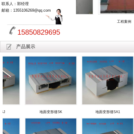
联系人：郭经理
邮箱：1355106269@qq.com
例
工程案例
工程案例
15850829695
产品展示
地面变形缝SK
地面变形缝SA1