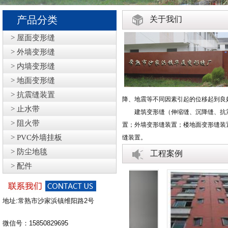
产品分类
关于我们
> 屋面变形缝
> 外墙变形缝
> 内墙变形缝
> 地面变形缝
> 抗震缝装置
降、地震等不同因素引起的位移起到良
> 止水带
建筑变形缝（伸缩缝、沉降缝、抗震
> 阻火带
置；外墙变形缝装置；楼地面变形缝装
> PVC外墙挂板
缝装置。
> 防尘地毯
工程案例
> 配件
地址:常熟市沙家浜镇维阳路2号
微信号：15850829695