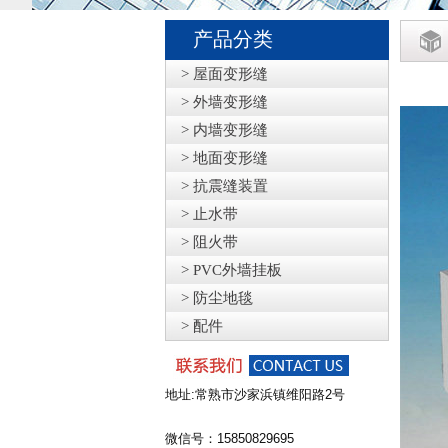
产品分类
> 屋面变形缝
> 外墙变形缝
> 内墙变形缝
> 地面变形缝
> 抗震缝装置
> 止水带
> 阻火带
> PVC外墙挂板
> 防尘地毯
> 配件
地址:常熟市沙家浜镇维阳路2号
微信号：15850829695