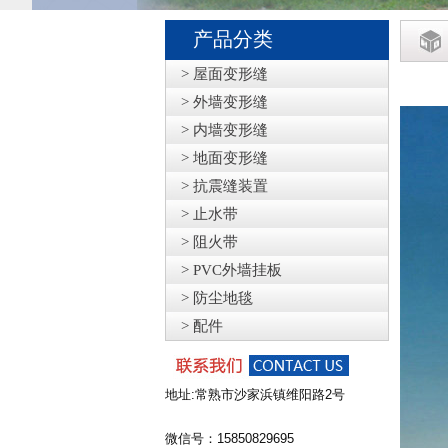
产品分类
> 屋面变形缝
> 外墙变形缝
> 内墙变形缝
> 地面变形缝
> 抗震缝装置
> 止水带
> 阻火带
> PVC外墙挂板
> 防尘地毯
> 配件
地址:常熟市沙家浜镇维阳路2号
微信号：15850829695