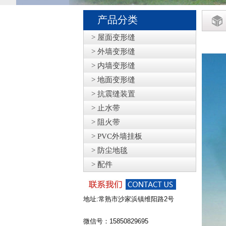
产品分类
> 屋面变形缝
> 外墙变形缝
> 内墙变形缝
> 地面变形缝
> 抗震缝装置
> 止水带
> 阻火带
> PVC外墙挂板
> 防尘地毯
> 配件
地址:常熟市沙家浜镇维阳路2号
微信号：15850829695