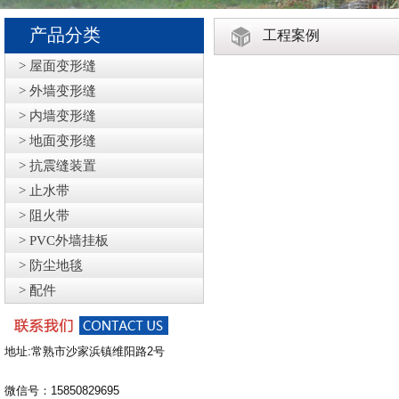
产品分类
工程案例
> 屋面变形缝
> 外墙变形缝
> 内墙变形缝
> 地面变形缝
> 抗震缝装置
> 止水带
> 阻火带
> PVC外墙挂板
> 防尘地毯
> 配件
地址:常熟市沙家浜镇维阳路2号
微信号：15850829695