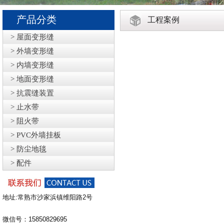
产品分类
工程案例
> 屋面变形缝
> 外墙变形缝
> 内墙变形缝
> 地面变形缝
> 抗震缝装置
> 止水带
> 阻火带
> PVC外墙挂板
> 防尘地毯
> 配件
地址:常熟市沙家浜镇维阳路2号
微信号：15850829695