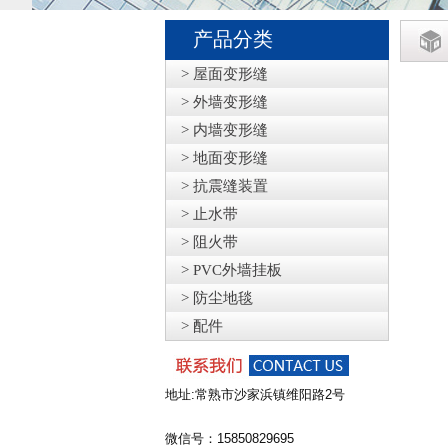
产品分类
> 屋面变形缝
> 外墙变形缝
> 内墙变形缝
> 地面变形缝
> 抗震缝装置
> 止水带
> 阻火带
> PVC外墙挂板
> 防尘地毯
> 配件
地址:常熟市沙家浜镇维阳路2号
微信号：15850829695